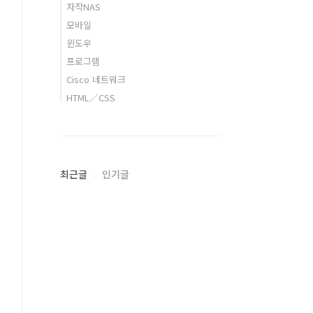
자작NAS
모바일
윈도우
프로그램
Cisco 네트워크
HTML／CSS
최근글
인기글