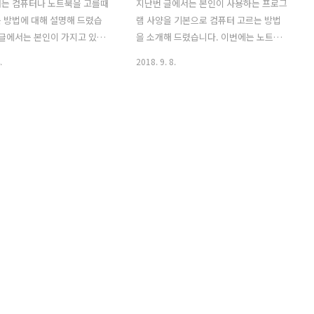
서는 컴퓨터나 노트북을 고를때
지난번 글에서는 본인이 사용하는 프로그
 방법에 대해 설명해 드렸습
램 사양을 기본으로 컴퓨터 고르는 방법
 글에서는 본인이 가지고 있는
을 소개해 드렸습니다. 이번에는 노트북
 구입할 컴퓨터의 사양과 구
을 고르는 기준에 대해 써보려고 합니다.
.
2018. 9. 8.
는 프로그램 혹은 게임의 사
노트북은 데스크탑 컴퓨터와 다르게 모니
하는 방법을 알아보겠습니다.
터와 키보드등도 고려하는 사양에 포함되
 본인의 컴퓨터 혹은 노트북을
기도 합니다. 또한 컴퓨터보다 노트북을
해서는 크게 3개의 사양정보
선택하는 이유중에 휴대성도 포함이 되니
. CPU, 램, 그리고 비디오
무게도 고려대상이 될 것입니다. 그럼 하
 필요합니다. 우선 CPU와 램
나하나 짚어가면서 알아보도록 하겠습니
기위해 본인의 컴퓨터의 내컴퓨
다. 노트북 사양은 데스크탑 사양과 크게
를 열어보세요. 아래와 같이 컴
다르지 않습니다. 아래의 사양은 다나와
서 시스템 속성을 클릭해줍니
사이트에 올라온 한 노트북 사양을 갈무
 같은 화면에서 컴퓨터의 프로
리한 내용입니다. 위에 보시면 데스크탑
CPU와 설치된 램의 용량을 확인
과 마찬가지로 CPU정보부터 확인이 가능
니다. 제 컴퓨터에 경우, 인텔
하실 것입니다. 인텔의 8세대 코어i5-
00K 4.00GHz와 램은 16GB가
8250U가 탑재되어 있구요 다음은 8GB
니다. 다음은 ..
DDR4 램이 탑재되어 있으며 하드 디스크
는 M2형식..