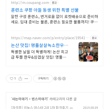
http://m.coupang.com
광고
훈련소 쿠팡 아들 동생 위한 특별 선물
알찬 구성 훈련소, 번거로움 없이 로켓배송으로 준비하
세요. 입대 준비는 물론, 훈련소 필요한 물품까지! 쿠팡
이 다 해결해 드려요.
https://map.naver.com/p/entry/place/1954166
광고
855
논산 맛집! 명풀살살녹소한우
고생한아들 한우로 몸보신!
특별한 날을 더 특별하게! 논산 최고
급 투쁠 한우&삼겹살 맛집! 명풀살
살녹소한우. 고생하는 아들.수료식
날,입대전날 한우로 몸보신 한 끼!
논산 현지인&수료식 맛집!
1
구독하기
'
사는이야기
>
빈스이야기
' 카테고리의 다른 글
[자격증] 리눅스 마스터 2급 1차 합격후기
2019.08.09
(0)