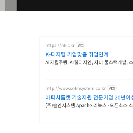
https://hkit.kr
광고
K-디지털 기업맞춤 취업연계
AI자율주행, AI웹디자인, 자바 풀스택개발, 
http://www.solinsystem.co.kr
광고
아파치톰캣 기술지원 전문기업 20년이
(주)솔인시스템 Apache 리눅스 -오픈소