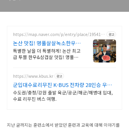
https://map.naver.com/p/entry/place/1954166
광고
855
논산 맛집! 명풀살살녹소한우
고생한아들 한우로 몸보신!
특별한 날을 더 특별하게! 논산 최고
급 투쁠 한우&삼겹살 맛집! 명풀살
살녹소한우. 고생하는 아들.수료식
날,입대전날 한우로 몸보신 한 끼!
논산 현지인&수료식 맛집!
https://www.kbus.kr
광고
군입대수료리무진 K-BUS 전차량 28인승 우등
리무진
수도권/충청/강원 출발 육군/공군/해군/해병대 입대,
수료 리무진 버스 여행.
지난 글까지는 훈련소에서 받았던 훈련과 교육에 대해 이야기를